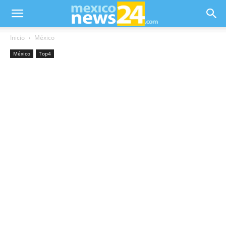
Inicio
México
México
Top4