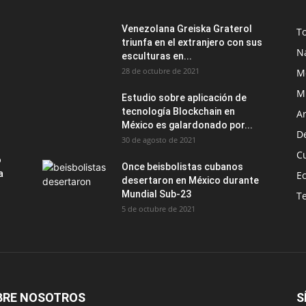
Venezolana Greiska Graterol
T
triunfa en el extranjero con sus
N
esculturas en...
28 de octubre de 2021
M
M
Estudio sobre aplicación de
tecnología Blockchain en
Ar
México es galardonado por...
D
30 de agosto de 2021
C
o
Once beisbolistas cubanos
a
E
desertaron en México durante
Mundial Sub-23
T
5 de octubre de 2021
BRE NOSOTROS
S