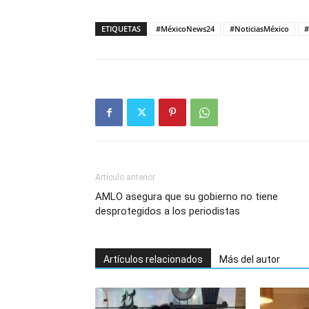
ETIQUETAS
#MéxicoNews24
#NoticiasMéxico
#
Artículo anterior
AMLO asegura que su gobierno no tiene
desprotegidos a los periodistas
Artículos relacionados
Más del autor