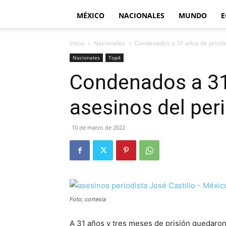
MÉXICO
NACIONALES
MUNDO
E
Inicio
Nacionales
Condenados a 31 años de prisión 
Nacionales
Top4
Condenados a 31
asesinos del peri
10 de marzo de 2022
Foto; cortesía
A 31 años y tres meses de prisión quedaro