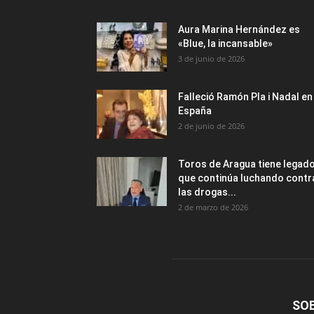
Aura Marina Hernández es
«Blue, la incansable»
3 de junio de 2026
Falleció Ramón Pla i Nadal en
España
2 de junio de 2026
Toros de Aragua tiene legad
que continúa luchando contr
las drogas...
2 de marzo de 2026
SO