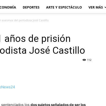
CONOMÍA
DEPORTES
ARTE Y ESPECTÁCULO
VER MÁS
asesinos del periodista José Castillo
 años de prisión
odista José Castillo
112
n sentenciados los
dos sujetos señalados de ser los