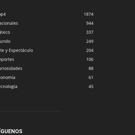
op4
1874
acionales
944
éxico
337
undo
249
te y Espectáculo
204
eportes
106
uriosidades
88
conomía
61
ecnología
45
ÍGUENOS