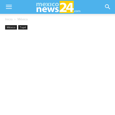
Inicio
México
México
Top4