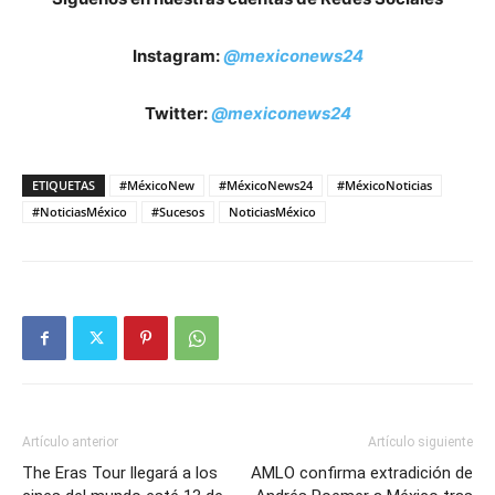
Instagram:
@mexiconews24
Twitter:
@mexiconews24
ETIQUETAS
#MéxicoNew
#MéxicoNews24
#MéxicoNoticias
#NoticiasMéxico
#Sucesos
NoticiasMéxico
Artículo anterior
Artículo siguiente
The Eras Tour llegará a los
AMLO confirma extradición de