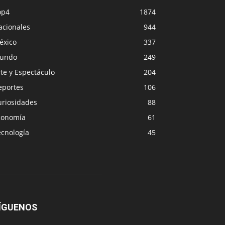
op4
1874
acionales
944
éxico
337
undo
249
te y Espectáculo
204
eportes
106
uriosidades
88
conomía
61
ecnología
45
ÍGUENOS