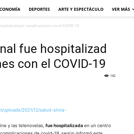
CONOMÍA
DEPORTES
ARTE Y ESPECTÁCULO
VER MÁS
e hospitalizad por complicaciones con el COVID-19
inal fue hospitalizad
nes con el COVID-19
142
cine y las telenovelas,
fue hospitalizada
en un centro
 complicaciones de covid-19, según informó este