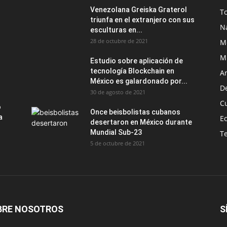
Venezolana Greiska Graterol
T
triunfa en el extranjero con sus
N
esculturas en...
28 de octubre de 2021
M
M
Estudio sobre aplicación de
tecnología Blockchain en
Ar
México es galardonado por...
D
30 de agosto de 2021
C
o
Once beisbolistas cubanos
a
E
desertaron en México durante
Mundial Sub-23
T
5 de octubre de 2021
BRE NOSOTROS
S