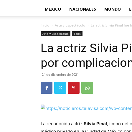
MÉXICO
NACIONALES
MUNDO
E
Inicio
Arte y Espectáculo
La actriz Silvia Pinal fu
Arte y Espectáculo
Top4
La actriz Silvia P
por complicacio
24 de diciembre de 2021
La reconocida actriz
Silvia Pinal
, ícono del 
médico privado en la Ciudad de México por