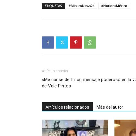
ETIQUETAS
#MéxicoNews24
#NoticiasMéxico
Artículo anterior
«Me cansé de ti» un mensaje poderoso en la v
de Vale Pintos
Artículos relacionados
Más del autor