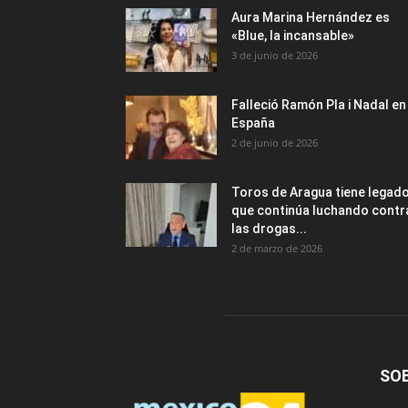
Aura Marina Hernández es
«Blue, la incansable»
3 de junio de 2026
Falleció Ramón Pla i Nadal en
España
2 de junio de 2026
Toros de Aragua tiene legad
que continúa luchando contr
las drogas...
2 de marzo de 2026
SO