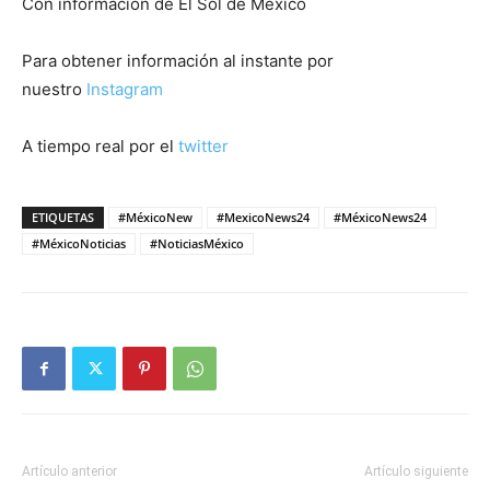
Con información de El Sol de México
Para obtener información al instante por
nuestro
Instagram
A tiempo real por el
twitter
ETIQUETAS
#MéxicoNew
#MexicoNews24
#MéxicoNews24
#MéxicoNoticias
#NoticiasMéxico
Artículo anterior
Artículo siguiente