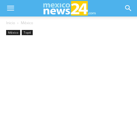
Inicio
México
México
Top4