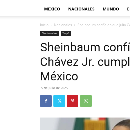
MÉXICO
NACIONALES
MUNDO
E
Inicio
Nacionales
Sheinbaum confía en que Julio C
Nacionales
Top4
Sheinbaum confí
Chávez Jr. cumpl
México
5 de julio de 2025