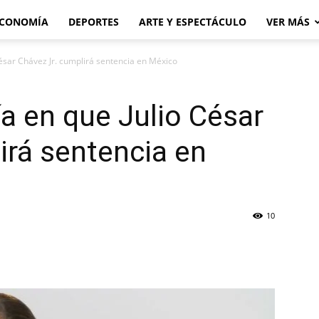
CONOMÍA
DEPORTES
ARTE Y ESPECTÁCULO
VER MÁS
ésar Chávez Jr. cumplirá sentencia en México
a en que Julio César
irá sentencia en
10