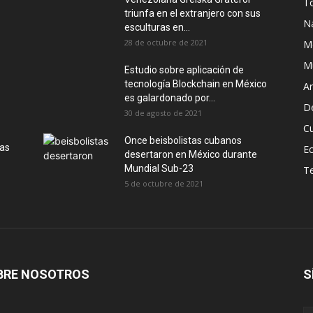
T
triunfa en el extranjero con sus
N
esculturas en...
28 de octubre de 2021
M
M
Estudio sobre aplicación de
tecnología Blockchain en México
Ar
es galardonado por...
D
30 de agosto de 2021
Cu
Once beisbolistas cubanos
las
E
desertaron en México durante
Mundial Sub-23
T
5 de octubre de 2021
BRE NOSOTROS
S