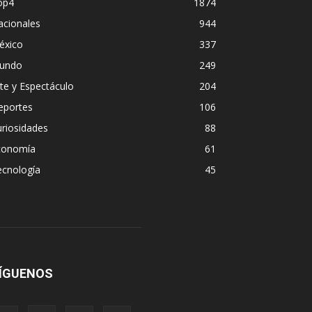
op4
1874
acionales
944
éxico
337
undo
249
te y Espectáculo
204
eportes
106
riosidades
88
conomía
61
ecnología
45
ÍGUENOS