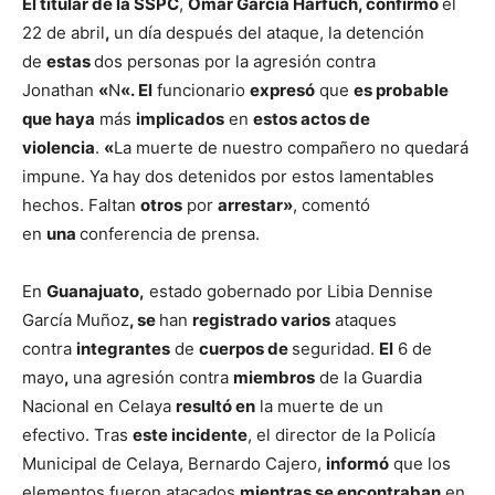
El titular de la SSPC
,
Omar García Harfuch, confirmó
el
22 de abril
,
un día después del ataque, la detención
de
estas
dos personas por la agresión contra
Jonathan
«
N
«.
El
funcionario
expresó
que
es probable
que haya
más
implicados
en
estos actos de
violencia
.
«
La muerte de nuestro compañero no quedará
impune. Ya hay dos detenidos por estos lamentables
hechos. Faltan
otros
por
arrestar»
, comentó
en
una
conferencia de prensa.
En
Guanajuato,
estado gobernado por Libia Dennise
García Muñoz
, se
han
registrado varios
ataques
contra
integrantes
de
cuerpos de
seguridad.
El
6 de
mayo
,
una agresión contra
miembros
de la Guardia
Nacional en Celaya
resultó en
la muerte de un
efectivo. Tras
este incidente
, el director de la Policía
Municipal de Celaya, Bernardo Cajero,
informó
que los
elementos fueron atacados
mientras se encontraban
en