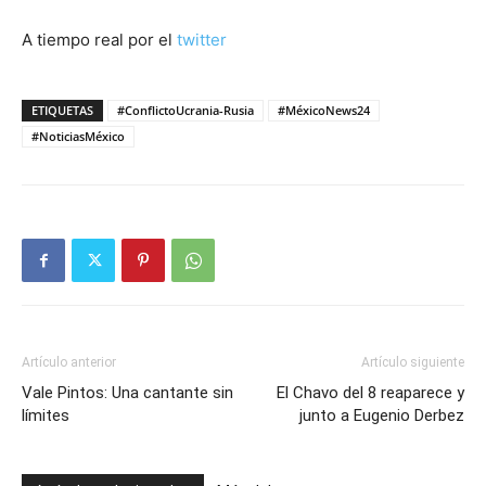
A tiempo real por el
twitter
ETIQUETAS
#ConflictoUcrania-Rusia
#MéxicoNews24
#NoticiasMéxico
Artículo anterior
Artículo siguiente
Vale Pintos: Una cantante sin
El Chavo del 8 reaparece y
límites
junto a Eugenio Derbez