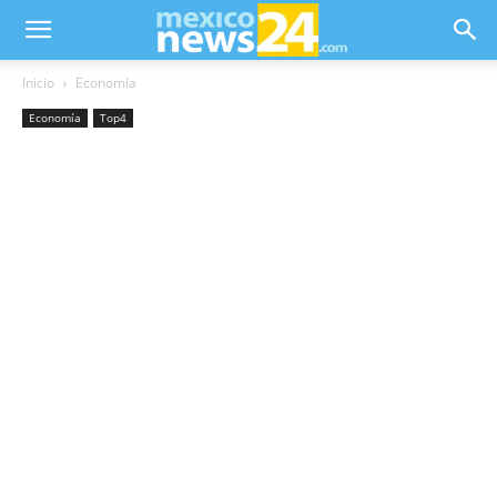
Inicio
Economía
Economía
Top4