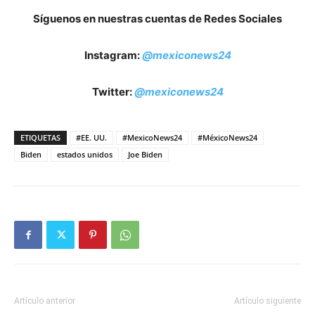
Síguenos en nuestras cuentas de Redes Sociales
Instagram:
@mexiconews24
Twitter:
@mexiconews24
ETIQUETAS
#EE. UU.
#MexicoNews24
#MéxicoNews24
Biden
estados unidos
Joe Biden
Artículo anterior
Artículo siguiente