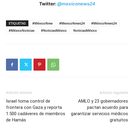
Twitter:
@mexiconews24
ETIQUETAS
#MéxicoNew
#MexicoNews24
#MéxicoNews24
#MéxicoNoticias
#NoticiasMéxico
NoticiasMéxico
Artículo anterior
Artículo siguiente
Israel toma control de
AMLO y 23 gobernadores
frontera con Gaza y reporta
pactan acuerdo para
1.500 cadáveres de miembros
garantizar servicios médicos
de Hamás
gratuitos