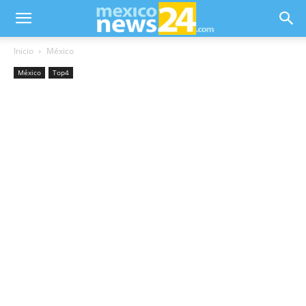
Inicio
México
México
Top4