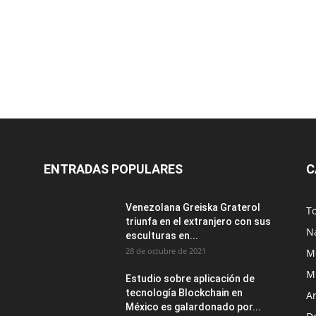
ENTRADAS POPULARES
C
Venezolana Greiska Graterol
T
triunfa en el extranjero con sus
N
esculturas en...
28 de octubre de 2021
M
M
Estudio sobre aplicación de
tecnología Blockchain en
Ar
México es galardonado por...