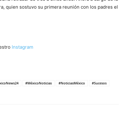
 quien sostuvo su primera reunión con los padres el
uestro
Instagram
xicoNews24
#MéxicoNoticias
#NoticiasMéxico
#Sucesos