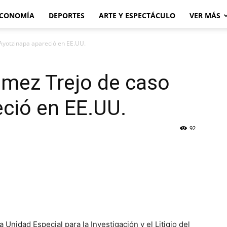
CONOMÍA
DEPORTES
ARTE Y ESPECTÁCULO
VER MÁS
Ayotzinapa apareció en EE.UU.
ómez Trejo de caso
ció en EE.UU.
92
a Unidad Especial para la Investigación y el Litigio del