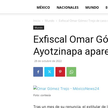
MÉXICO
NACIONALES
MUNDO
E
Inicio
Mundo
Exfiscal Omar Gómez Trejo de caso 
Mundo
Exfiscal Omar G
Ayotzinapa apare
28 de octubre de 2022
Foto: cortesía
Tras un mes de su renuncia, el extitular de l