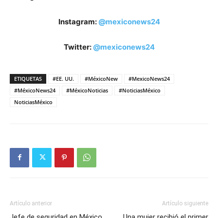
Instagram:
@mexiconews24
Twitter:
@mexiconews24
ETIQUETAS
#EE. UU.
#MéxicoNew
#MexicoNews24
#MéxicoNews24
#MéxicoNoticias
#NoticiasMéxico
NoticiasMéxico
Artículo anterior
Artículo siguiente
Jefe de seguridad en México
Una mujer recibió el primer