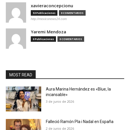
xavieraconcepcionu
53 Publicaciones
0 COMENTARIOS
http://mexiconews24.com
Yaremi Mendoza
0 Publicaciones
0 COMENTARIOS
MOST READ
Aura Marina Hernández es «Blue, la
incansable»
3 de junio de 2026
Falleció Ramón Pla i Nadal en España
2 de junio de 2026