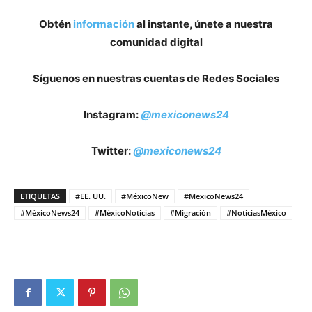
Obtén
información
al instante, únete a nuestra
comunidad digital
Síguenos en nuestras cuentas de Redes Sociales
Instagram:
@mexiconews24
Twitter:
@mexiconews24
ETIQUETAS
#EE. UU.
#MéxicoNew
#MexicoNews24
#MéxicoNews24
#MéxicoNoticias
#Migración
#NoticiasMéxico