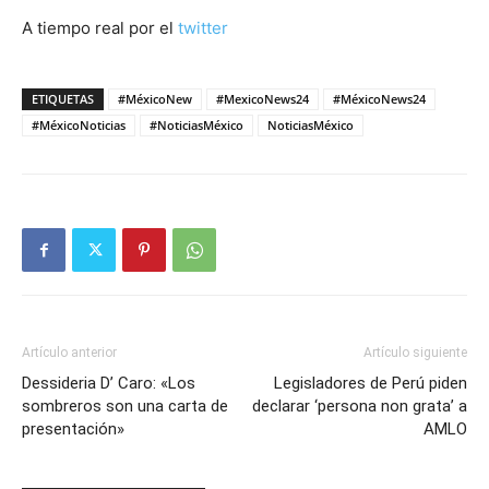
A tiempo real por el
twitter
ETIQUETAS
#MéxicoNew
#MexicoNews24
#MéxicoNews24
#MéxicoNoticias
#NoticiasMéxico
NoticiasMéxico
Artículo anterior
Artículo siguiente
Dessideria D’ Caro: «Los
Legisladores de Perú piden
sombreros son una carta de
declarar ‘persona non grata’ a
presentación»
AMLO