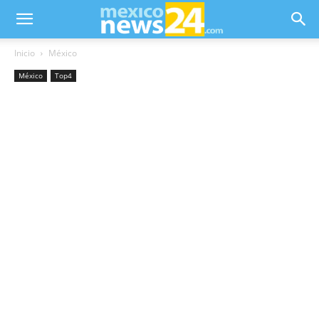
Inicio
México
México
Top4