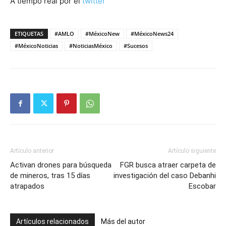
A tiempo real por el
twitter
ETIQUETAS
#AMLO
#MéxicoNew
#MéxicoNews24
#MéxicoNoticias
#NoticiasMéxico
#Sucesos
Artículo anterior
Artículo siguiente
Activan drones para búsqueda
FGR busca atraer carpeta de
de mineros, tras 15 días
investigación del caso Debanhi
atrapados
Escobar
Artículos relacionados
Más del autor