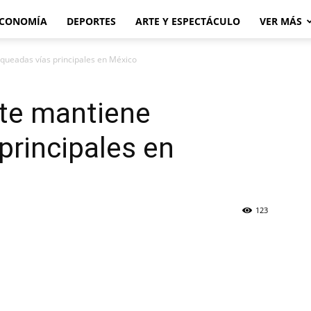
CONOMÍA
DEPORTES
ARTE Y ESPECTÁCULO
VER MÁS
queadas vías principales en México
rte mantiene
principales en
123