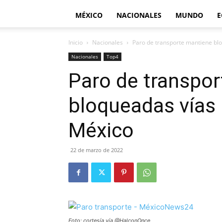
MÉXICO
NACIONALES
MUNDO
E
Inicio
Nacionales
Paro de transporte mantiene blo
Nacionales
Top4
Paro de transpo
bloqueadas vías 
México
22 de marzo de 2022
Foto: cortesía vía @HalconOnce