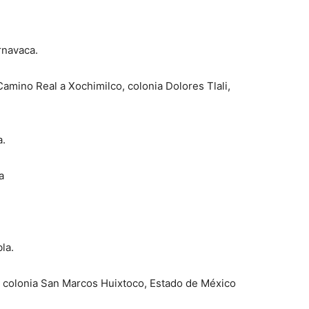
rnavaca.
amino Real a Xochimilco, colonia Dolores Tlali,
a.
a
la.
, colonia San Marcos Huixtoco, Estado de México