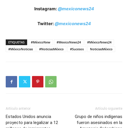
Instagram:
@mexiconews24
Twitter:
@mexiconews24
ETIQUETAS
#MéxicoNew
#MexicoNews24
#MéxicoNews24
#MéxicoNoticias
#NoticiasMéxico
#Sucesos
NoticiasMéxico
Artículo anterior
Artículo siguiente
Estados Unidos anuncia
Grupo de niños indígenas
proyecto para legalizar a 12
fueron asesinados en la