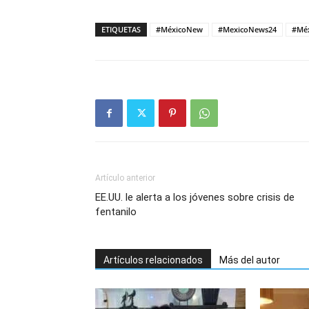
ETIQUETAS
#MéxicoNew
#MexicoNews24
#Mé
Artículo anterior
EE.UU. le alerta a los jóvenes sobre crisis de
fentanilo
Artículos relacionados
Más del autor