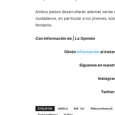
Ambos países desarrollarán además varias 
ciudadanos, en particular a los jóvenes, sob
fentanilo.
Con información de | La Opinión
Obtén
información
al insta
Síguenos en nuestr
Instagra
Twitter
ETIQUETAS
#AMLO
#EE. UU.
#MexicoNews24
NoticiasMéxico
Tráfico