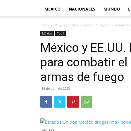
MÉXICO
NACIONALES
MUNDO
E
Inicio
México
México y EE.UU. logran un acuerdo pa
México
Top4
México y EE.UU. 
para combatir el 
armas de fuego
14 de abril de 2023
Foto: EFE