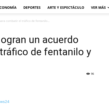
CONOMÍA
DEPORTES
ARTE Y ESPECTÁCULO
VER MÁS
ra combatir el tráfico de fentanilo...
logran un acuerdo
tráfico de fentanilo y
96