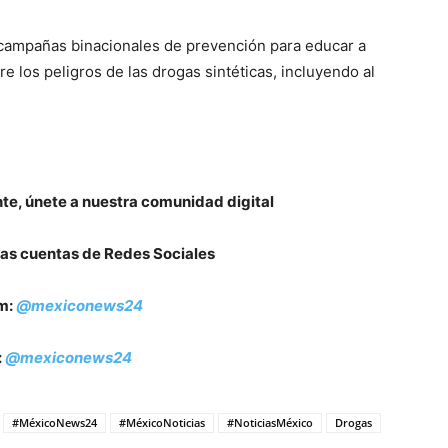
campañas binacionales de prevención para educar a
re los peligros de las drogas sintéticas, incluyendo al
nte, únete a nuestra comunidad digital
as cuentas de Redes Sociales
m:
@mexiconews24
:
@mexiconews24
#MéxicoNews24
#MéxicoNoticias
#NoticiasMéxico
Drogas