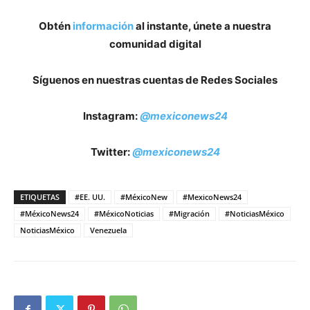
Obtén
información
al instante, únete a nuestra
comunidad digital
Síguenos en nuestras cuentas de Redes Sociales
Instagram:
@mexiconews24
Twitter:
@mexiconews24
ETIQUETAS
#EE. UU.
#MéxicoNew
#MexicoNews24
#MéxicoNews24
#MéxicoNoticias
#Migración
#NoticiasMéxico
NoticiasMéxico
Venezuela