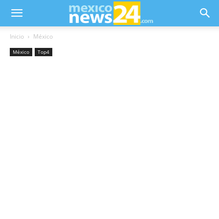
Inicio
México
México
Top4