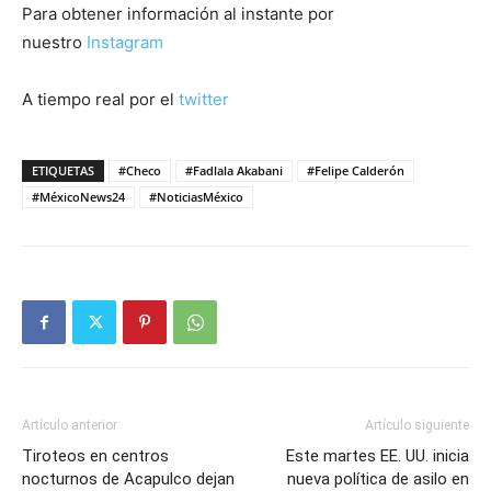
Para obtener información al instante por
nuestro
Instagram
A tiempo real por el
twitter
ETIQUETAS
#Checo
#Fadlala Akabani
#Felipe Calderón
#MéxicoNews24
#NoticiasMéxico
Artículo anterior
Artículo siguiente
Tiroteos en centros
Este martes EE. UU. inicia
nocturnos de Acapulco dejan
nueva política de asilo en