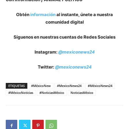
Obtén
información
al instante, únete a nuestra
comunidad digital
Síguenos en nuestras cuentas de Redes Sociales
Instagram:
@mexiconews24
Twitter:
@mexiconews24
ETIQUETAS
#MéxicoNew
#MexicoNews24
#MéxicoNews24
#MéxicoNoticias
#NoticiasMéxico
NoticiasMéxico