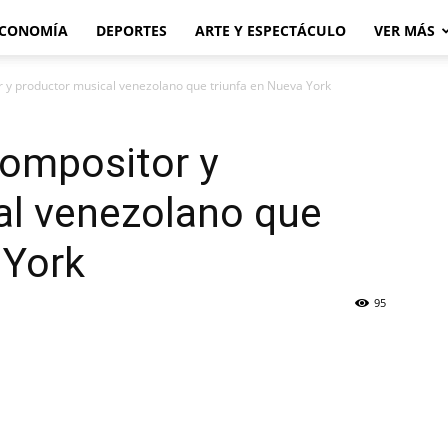
CONOMÍA
DEPORTES
ARTE Y ESPECTÁCULO
VER MÁS
 y productor musical venezolano que triunfa en Nueva York
ompositor y
al venezolano que
 York
95