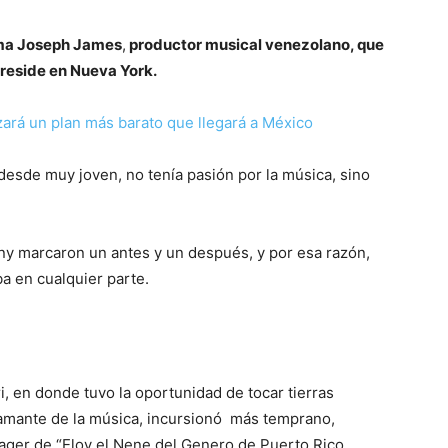
irma Joseph James
,
productor musical venezolano, que
 reside en Nueva York.
zará un plan más barato que llegará a México
esde muy joven, no tenía pasión por la música, sino
ny marcaron un antes y un después, y por esa razón,
ba en cualquier parte.
i, en donde tuvo la oportunidad de tocar tierras
 amante de la música, incursionó más temprano,
ger de “Eloy el Nene del Genero de Puerto Rico.