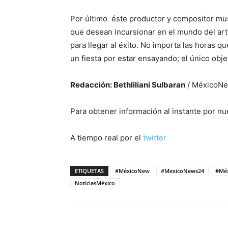
Por último éste productor y compositor mus
que desean incursionar en el mundo del arte
para llegar al éxito. No importa las horas q
un fiesta por estar ensayando; el único objet
Redacción: Bethliliani Sulbaran
/ MéxicoN
Para obtener información al instante por n
A tiempo real por el
twitter
ETIQUETAS
#MéxicoNew
#MexicoNews24
#Mé
NoticiasMéxico