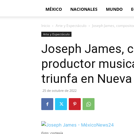
MÉXICO
NACIONALES
MUNDO
E
Inicio
Arte y Espectáculo
Joseph James, compositor
Arte y Espectáculo
Joseph James, c
productor music
triunfa en Nueva
25 de octubre de 2022
Foto: cortesía