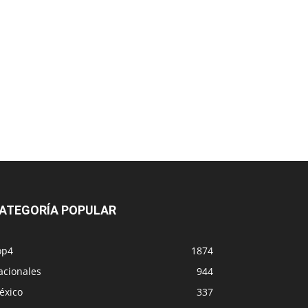
ATEGORÍA POPULAR
op4
1874
acionales
944
éxico
337