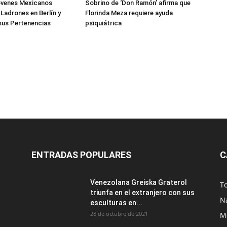
Jóvenes Mexicanos
Sobrino de ‘Don Ramón’ afirma que
 Ladrones en Berlín y
Florinda Meza requiere ayuda
sus Pertenencias
psiquiátrica
ENTRADAS POPULARES
C
Venezolana Greiska Graterol
T
triunfa en el extranjero con sus
N
esculturas en...
28 de octubre de 2021
M