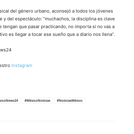
ical del género urbano, aconsejó a todos los jóvenes
 y del espectáculo: “muchachos, la disciplina es clave
ue tengan que pasar practicando, no importa si no vas a
ivo es llegar a tocar ese sueño que a diario nos llena”.
ews24
uestro
Instagram
xicoNews24
#MéxicoNoticias
#NoticiasMéxico