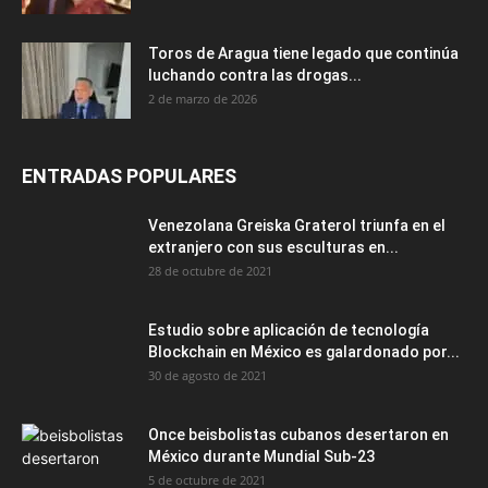
28 de octubre de 2021
Estudio sobre aplicación de tecnología
Blockchain en México es galardonado por...
30 de agosto de 2021
Once beisbolistas cubanos desertaron en
México durante Mundial Sub-23
5 de octubre de 2021
CATEGORÍA POPULAR
Top4
1874
Nacionales
944
México
337
Mundo
249
Arte y Espectáculo
204