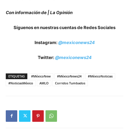
ETIQUETAS
#MéxicoNew
#MéxicoNews24
#MéxicoNoticias
#NoticiasMéxico
AMLO
Corridos Tumbados
Artículo anterior
Artículo siguiente
¡Tiembla la industria musical!
¡Increíble! Apple Pay y su
Olivia Rodrigo regresa con
futuro con la tecnología NFC
GUTS
Artículos relacionados
Más del autor