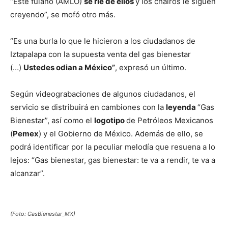
“Este fulano (AMLO)
se ríe de ellos
y los chairos le siguen
creyendo”, se mofó otro más.
“Es una burla lo que le hicieron a los ciudadanos de
Iztapalapa con la supuesta venta del gas bienestar
(…)
Ustedes odian a México”
, expresó un último.
Según videograbaciones de algunos ciudadanos, el
servicio se distribuirá en cambiones con la
leyenda
“Gas
Bienestar”, así como el
logotipo
de Petróleos Mexicanos
(
Pemex
) y el Gobierno de México. Además de ello, se
podrá identificar por la peculiar melodía que resuena a lo
lejos: “Gas bienestar, gas bienestar: te va a rendir, te va a
alcanzar”.
(Foto: GasBienestar_MX)