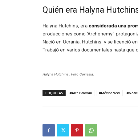
Quién era Halyna Hutchin
Halyna Hutchins, era
considerada una
prom
producciones como ‘Archenemy’, protagonizad
Nació en Ucrania, Hutchins, y se licenció e
Trabajó en varios documentales hasta que de
Halyna Hutchins . Foto Cortesía.
ETIQUETAS
#Alec Baldwin
#MéxicoNew
#Notic