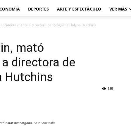
CONOMÍA
DEPORTES
ARTE Y ESPECTÁCULO
VER MÁS
 accidentalmente a directora de fotografía Halyna Hutchins
in, mató
a directora de
a Hutchins
155
ió estar descargada. Foto: cortesía