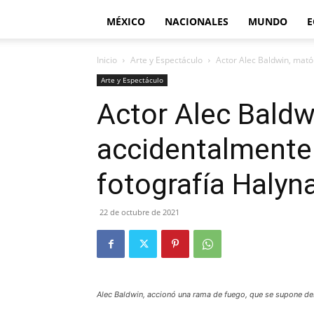
MÉXICO
NACIONALES
MUNDO
E
Inicio
Arte y Espectáculo
Actor Alec Baldwin, mató
Arte y Espectáculo
Actor Alec Baldw
accidentalmente 
fotografía Halyn
22 de octubre de 2021
Alec Baldwin, accionó una rama de fuego, que se supone deb