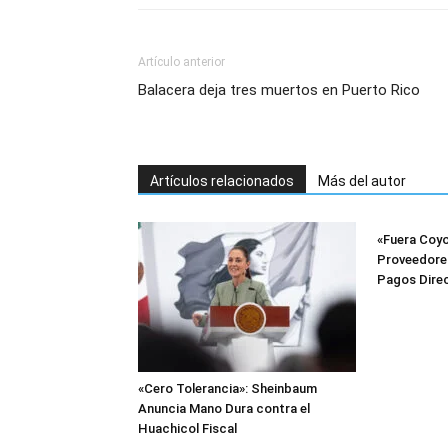
Artículo anterior
Balacera deja tres muertos en Puerto Rico
Artículos relacionados
Más del autor
«Fuera Coyo
Proveedore
Pagos Dire
«Cero Tolerancia»: Sheinbaum
Anuncia Mano Dura contra el
Huachicol Fiscal