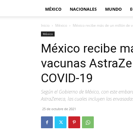
MÉXICO
NACIONALES
MUNDO
E
Inicio
México
México recibe más de un millón de 
México
México recibe má
vacunas AstraZe
COVID-19
Según el Gobierno de México, con este embar
AstraZeneca, las cuales incluyen las envasada
25 de octubre de 2021