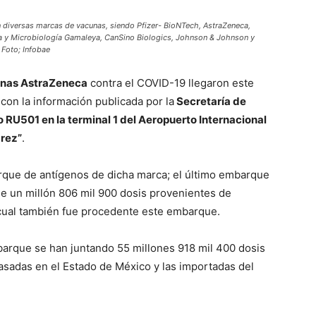
 diversas marcas de vacunas, siendo Pfizer- BioNTech, AstraZeneca,
ía y Microbiología Gamaleya, CanSino Biologics, Johnson & Johnson y
 Foto; Infobae
cunas AstraZeneca
contra el COVID-19 llegaron este
con la información publicada por la
Secretaría de
o RU501 en la terminal 1 del Aeropuerto Internacional
árez”
.
que de antígenos de dicha marca; el último embarque
 de un millón 806 mil 900 dosis provenientes de
l cual también fue procedente este embarque.
arque se han juntando 55 millones 918 mil 400 dosis
asadas en el Estado de México y las importadas del