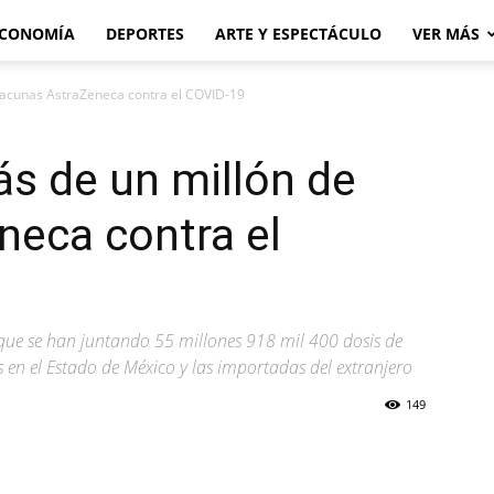
CONOMÍA
DEPORTES
ARTE Y ESPECTÁCULO
VER MÁS
vacunas AstraZeneca contra el COVID-19
s de un millón de
neca contra el
que se han juntando 55 millones 918 mil 400 dosis de
s en el Estado de México y las importadas del extranjero
149