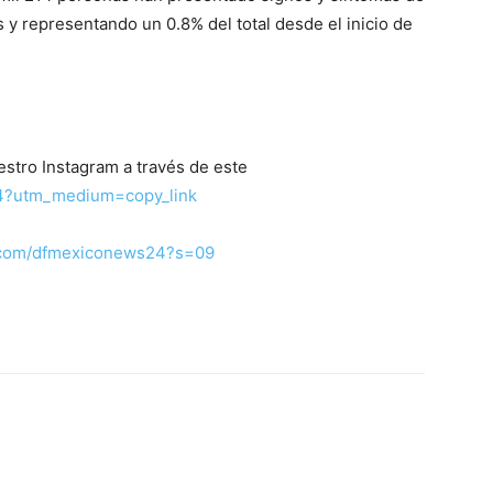
y representando un 0.8% del total desde el inicio de
estro Instagram a través de este
24?utm_medium=copy_link
er.com/dfmexiconews24?s=09