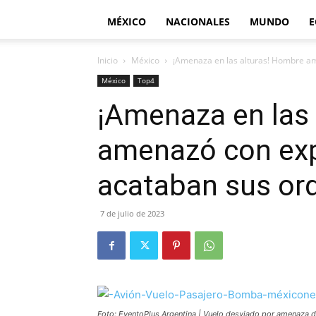
MÉXICO
NACIONALES
MUNDO
E
Inicio
México
¡Amenaza en las alturas! Hombre am
México
Top4
¡Amenaza en las
amenazó con exp
acataban sus or
7 de julio de 2023
Foto: EventoPlus Argentina | Vuelo desviado por amenaza de