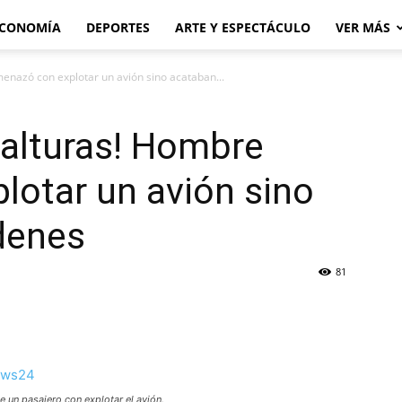
CONOMÍA
DEPORTES
ARTE Y ESPECTÁCULO
VER MÁS
enazó con explotar un avión sino acataban...
 alturas! Hombre
lotar un avión sino
denes
81
 un pasajero con explotar el avión.